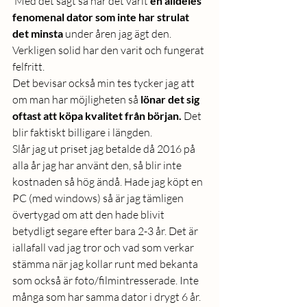
 Med det sagt så har det varit 
en alldeles 
fenomenal dator som inte har strulat 
det minsta
 under åren jag ägt den. 
Verkligen solid har den varit och fungerat 
felfritt.
Det bevisar också min tes tycker jag att 
om man har möjligheten så 
lönar det sig 
oftast att köpa kvalitet från början.
 Det 
blir faktiskt billigare i längden. 
Slår jag ut priset jag betalde då 2016 på 
alla år jag har använt den, så blir inte 
kostnaden så hög ändå. Hade jag köpt en 
PC (med windows) så är jag tämligen 
övertygad om att den hade blivit 
betydligt segare efter bara 2-3 år. Det är 
iallafall vad jag tror och vad som verkar 
stämma när jag kollar runt med bekanta 
som också är foto/filmintresserade. Inte 
många som har samma dator i drygt 6 år. 