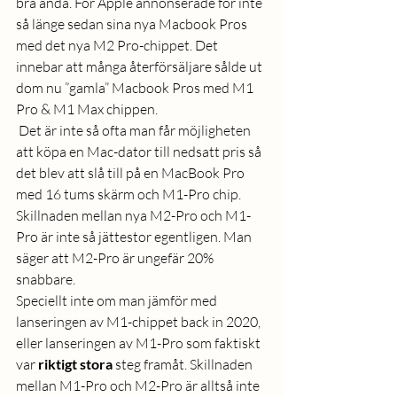
bra ändå. För Apple annonserade för inte 
så länge sedan sina nya Macbook Pros 
med det nya M2 Pro-chippet. Det 
innebar att många återförsäljare sålde ut 
dom nu ”gamla” Macbook Pros med M1 
Pro & M1 Max chippen. 
 Det är inte så ofta man får möjligheten 
att köpa en Mac-dator till nedsatt pris så 
det blev att slå till på en MacBook Pro 
med 16 tums skärm och M1-Pro chip. 
Skillnaden mellan nya M2-Pro och M1-
Pro är inte så jättestor egentligen. Man 
säger att M2-Pro är ungefär 20% 
snabbare. 
Speciellt inte om man jämför med 
lanseringen av M1-chippet back in 2020, 
eller lanseringen av M1-Pro som faktiskt 
var
 riktigt stora
 steg framåt. Skillnaden 
mellan M1-Pro och M2-Pro är alltså inte 