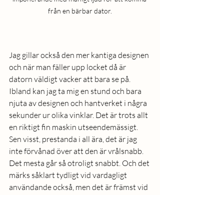
från en bärbar dator.
Jag gillar också den mer kantiga designen 
och när man fäller upp locket då är 
datorn väldigt vacker att bara se på. 
Ibland kan jag ta mig en stund och bara 
njuta av designen och hantverket i några 
sekunder ur olika vinklar. Det är trots allt 
en riktigt fin maskin utseendemässigt.
Sen visst, prestanda i all ära, det är jag 
inte förvånad över att den är vrålsnabb. 
Det mesta går så otroligt snabbt. Och det 
märks såklart tydligt vid vardagligt 
användande också, men det är främst vid 
tyngre uppgifter som redigering och 
exportering av video som det verkligen 
märks. Som natt och dag i jämfört med 