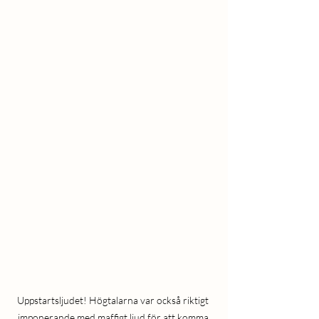
Uppstartsljudet! Högtalarna var också riktigt 
imponerande med maffigt ljud för att komma 