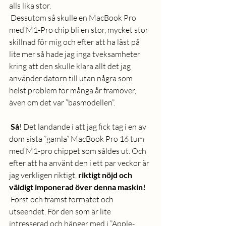
alls lika stor.
 Dessutom så skulle en MacBook Pro 
med M1-Pro chip bli en stor, mycket stor 
skillnad för mig och efter att ha läst på 
lite mer så hade jag inga tveksamheter 
kring att den skulle klara allt det jag 
använder datorn till utan några som 
helst problem för många år framöver, 
även om det var ”basmodellen”.
 Så
! Det landande i att jag fick tag i en av 
dom sista ”gamla” MacBook Pro 16 tum 
med M1-pro chippet som såldes ut. Och 
efter att ha använt den i ett par veckor är 
jag verkligen riktigt, 
riktigt nöjd och 
väldigt imponerad över denna maskin!
 Först och främst formatet och 
utseendet. För den som är lite 
intresserad och hänger med i ”Apple-